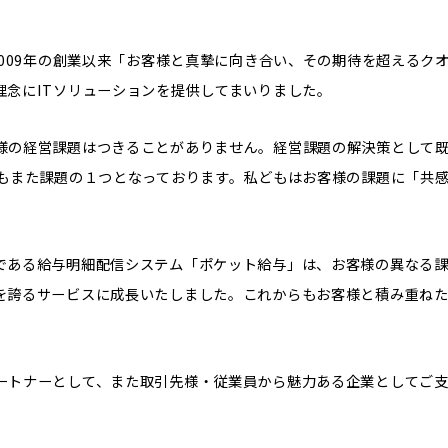
2009年の創業以来「お客様と真摯に向き合い、その期待を超えるク
理念にITソリューションを提供してまいりました。
様の経営課題はつきることがありません。経営課題の解決策として既
Tもまた課題の１つとなっております。私どもはお客様の課題に「共
。
である給与明細配信システム「ポケット給与」は、お客様の異なる
を誇るサービスに成長いたしました。これからもお客様と積み重ね
ートナーとして、また取引先様・従業員から魅力ある企業としてご