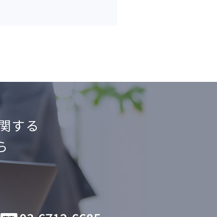
関する
ら