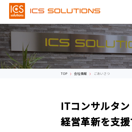
Company
Products
TOP
会社情報
ごあいさつ
会社情報
商品情報
ITコンサルタ
経営革新を支援